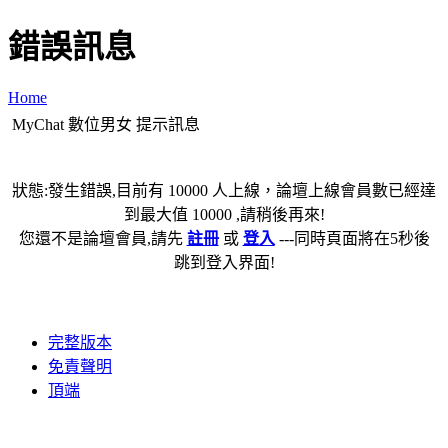
錯誤訊息
Home
MyChat 數位男女 提示訊息
狀態:發生錯誤,目前有 10000 人上線，論壇上線會員數已經達
到最大值 10000 ,請稍後再來!
您還不是論壇會員,請先
註冊
或
登入
---同時頁面將在5秒後
跳到登入界面!
完整版本
免責聲明
頂端