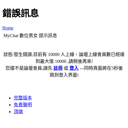
錯誤訊息
Home
MyChat 數位男女 提示訊息
狀態:發生錯誤,目前有 10000 人上線，論壇上線會員數已經達
到最大值 10000 ,請稍後再來!
您還不是論壇會員,請先
註冊
或
登入
---同時頁面將在5秒後
跳到登入界面!
完整版本
免責聲明
頂端