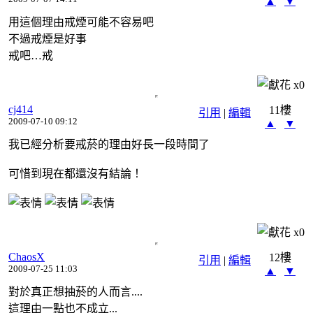
▲
▼
用這個理由戒煙可能不容易吧
不過戒煙是好事
戒吧…戒
x
0
cj414
11樓
引用
|
編輯
2009-07-10 09:12
▲
▼
我已經分析要戒菸的理由好長一段時間了
可惜到現在都還沒有結論！
x
0
ChaosX
12樓
引用
|
編輯
2009-07-25 11:03
▲
▼
對於真正想抽菸的人而言....
這理由一點也不成立...