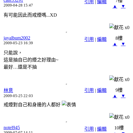
cat855291
7樓
引用
|
編輯
2009-04-28 15:47
▲
▼
有可能因此而戒煙嗎...XD
x
0
jayalbum2002
8樓
引用
|
編輯
2009-05-23 16:39
▲
▼
只能說，
這是抽自已的煙之好理由~
最好…還是不抽
x
0
9樓
林意
引用
|
編輯
▲
▼
2009-05-25 22:03
戒煙對自己和身邊的人都好
x
0
notel945
10樓
引用
|
編輯
2009-07-07 14:11