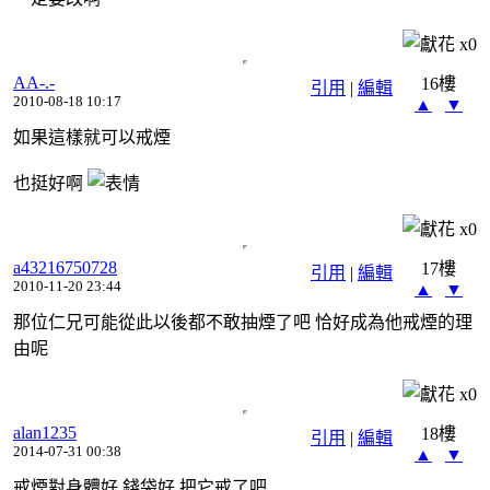
x
0
AA-.-
16樓
引用
|
編輯
2010-08-18 10:17
▲
▼
如果這樣就可以戒煙
也挺好啊
x
0
a43216750728
17樓
引用
|
編輯
2010-11-20 23:44
▲
▼
那位仁兄可能從此以後都不敢抽煙了吧 恰好成為他戒煙的理
由呢
x
0
alan1235
18樓
引用
|
編輯
2014-07-31 00:38
▲
▼
戒煙對身體好,錢袋好 把它戒了吧