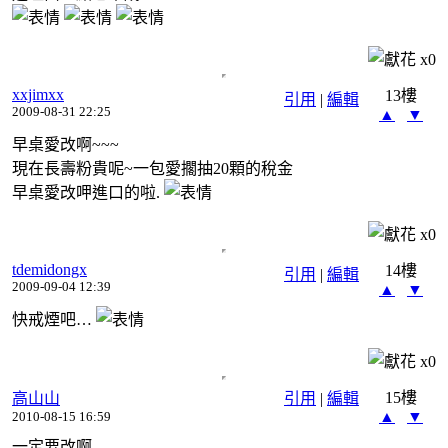
x
0
xxjimxx
13樓
引用
|
編輯
2009-08-31 22:25
▲
▼
早桌愛改啊~~~
現在長壽粉貴呢~一包愛擱抽20顆的稅金
早桌愛改呷進口的啦.
x
0
tdemidongx
14樓
引用
|
編輯
2009-09-04 12:39
▲
▼
快戒煙吧…
x
0
15樓
高山山
引用
|
編輯
▲
▼
2010-08-15 16:59
一定要改啊