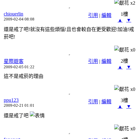
x
2
chiouerlin
1樓
引用
|
編輯
2009-02-04 08:08
▲
▼
還是戒了吧!就沒有這些煩惱!且也會較自在更受歡迎!加油!戒
菸吧!
x
0
2樓
星際遊客
引用
|
編輯
▲
▼
2009-02-05 01:22
這不是戒菸的理由
x
0
ppu123
3樓
引用
|
編輯
2009-02-21 01:01
▲
▼
還是戒了吧
x
0