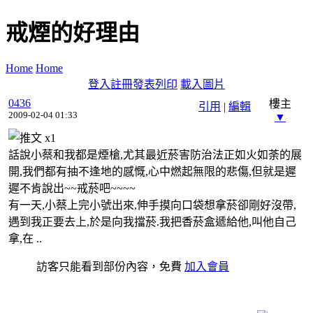
戒煙的好理由
Home
Home
登入
註冊
發表
列印
載入圖片
0436
樓主
引用
|
編輯
2009-02-04 01:33
▼
x
1
話說小蔡和我都是煙槍,尤其最近菸害防治法正如火如荼的展
開,我們都有抽不逢地的感慨,心中燃起無限的悲傷,但就是遲
遲不肯說出~~戒菸吧~~~~
有一天,小蔡上完小號出來,伸手摸向口袋想拿菸卻剛好沒帶,
遇到我正要去上,於是向我擋菸.我把香菸盒遞給他,叫他自己
拿,在 ..
訪客只能看到部份內容，免費
加入會員