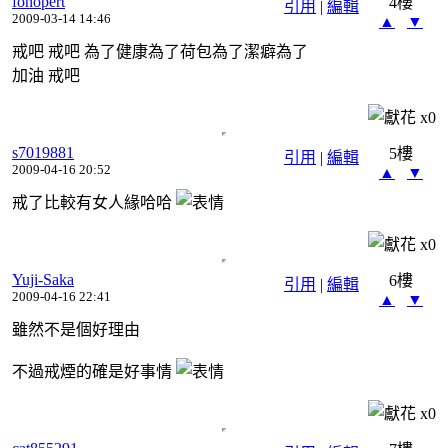
fonopert
4樓
引用
|
編輯
2009-03-14 14:46
▲
▼
戒吧 戒吧 為了健康為了荷包為了潔癖為了
加油 戒吧
x
0
s7019881
5樓
引用
|
編輯
2009-04-16 20:52
▲
▼
戒了比較有女人緣哈哈
x
0
Yuji-Saka
6樓
引用
|
編輯
2009-04-16 22:41
▲
▼
雖然不是個好理由
不過戒煙的確是好事情
x
0