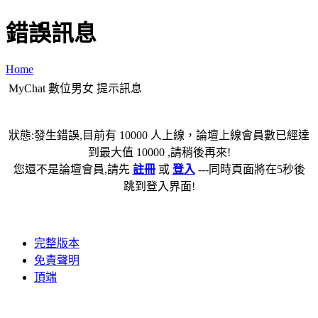
錯誤訊息
Home
MyChat 數位男女 提示訊息
狀態:發生錯誤,目前有 10000 人上線，論壇上線會員數已經達
到最大值 10000 ,請稍後再來!
您還不是論壇會員,請先
註冊
或
登入
---同時頁面將在5秒後
跳到登入界面!
完整版本
免責聲明
頂端