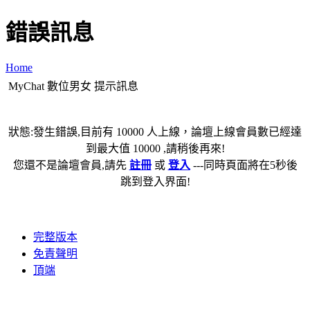
錯誤訊息
Home
MyChat 數位男女 提示訊息
狀態:發生錯誤,目前有 10000 人上線，論壇上線會員數已經達
到最大值 10000 ,請稍後再來!
您還不是論壇會員,請先
註冊
或
登入
---同時頁面將在5秒後
跳到登入界面!
完整版本
免責聲明
頂端