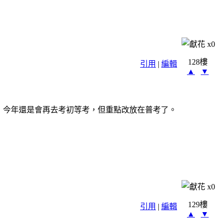
x
0
128樓
引用
|
編輯
▲
▼
，今年還是會再去考初等考，但重點改放在普考了。
x
0
129樓
引用
|
編輯
▲
▼