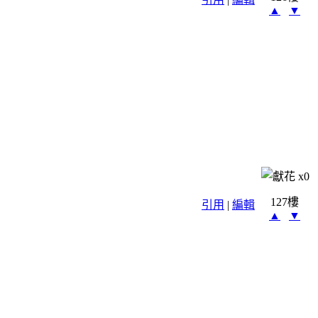
▲
▼
x
0
127樓
引用
|
編輯
▲
▼