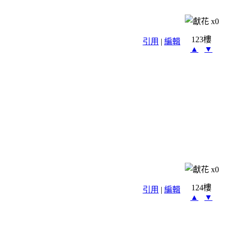
x
0
123樓
引用
|
編輯
▲
▼
x
0
124樓
引用
|
編輯
▲
▼