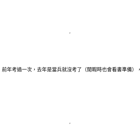
，前年考過一次，去年是當兵就沒考了（閒暇時也會看書準備）