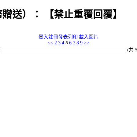
幣贈送）： 【禁止重覆回覆】
登入
註冊
發表
列印
載入圖片
<<
2
3
4
5
6
7
8
9
>>
:
(共 5