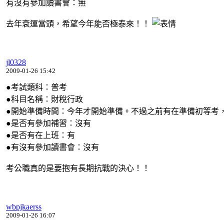
有沒有參加讀書會：無
去年衰運當頭，希望今年能否極泰來！！
jl0328
2009-01-26 15:42
●考試類科：普考
●科目名稱：財稅行政
●開始準備時間：今年才開始準備。不過之前有在準備初等考
●是否有參加補習：沒有
●是否有在上班：有
●有沒有參加讀書會：沒有
考公職真的是要抱有長期抗戰的決心！！
wbpjkaerss
2009-01-26 16:07