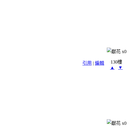
x
0
130樓
引用
|
編輯
▲
▼
x
0