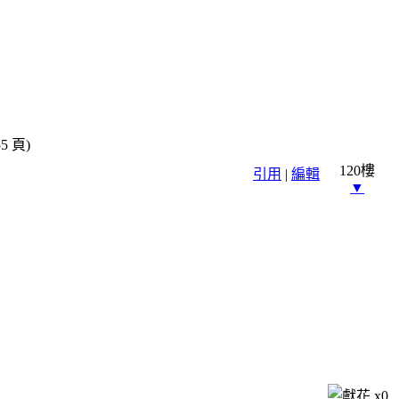
5 頁)
120樓
引用
|
編輯
▼
x
0