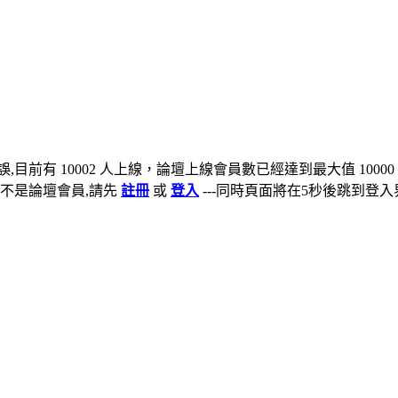
,目前有 10002 人上線，論壇上線會員數已經達到最大值 10000
不是論壇會員,請先
註冊
或
登入
---同時頁面將在5秒後跳到登入