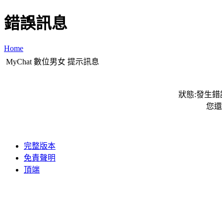
錯誤訊息
Home
MyChat 數位男女 提示訊息
狀態:發生錯誤
您還
完整版本
免責聲明
頂端