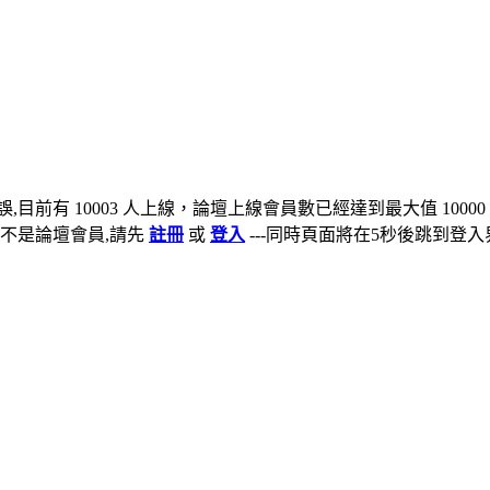
,目前有 10003 人上線，論壇上線會員數已經達到最大值 10000
不是論壇會員,請先
註冊
或
登入
---同時頁面將在5秒後跳到登入