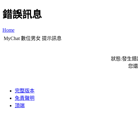
錯誤訊息
Home
MyChat 數位男女 提示訊息
狀態:發生錯誤
您還
完整版本
免責聲明
頂端