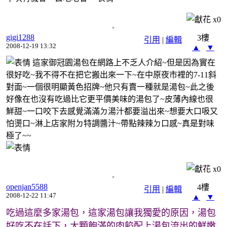
x
0
gigi1288
3樓
引用
|
編輯
2008-12-19 13:32
▲
▼
這家御冠園湯包在網路上不乏人介紹~但是因為實在
很好吃~我不得不在把它搬出來一下~在中原夜市裡的7-11斜
對面~一個很明顯黃色招牌~他只有賣一種就是湯包~此之後
好像在也沒有吃過比它更平價美味的湯包了~皮薄內線也很
鮮甜~一口咬下去感覺滿滿ㄉ湯汁都要溢出來~想要大口吸又
怕燙口~淋上店家附ㄉ特調醬汁~帶點辣辣ㄉ口感~真是對味
極了~~
x
0
openjan5588
4樓
引用
|
編輯
2008-12-22 11:47
▲
▼
吃過這麼多家湯包，這家湯包讓我獨愛的原因，湯包
好吃不在話下，大顆飽滿的肉餡配上湯包流出的鮮嫩