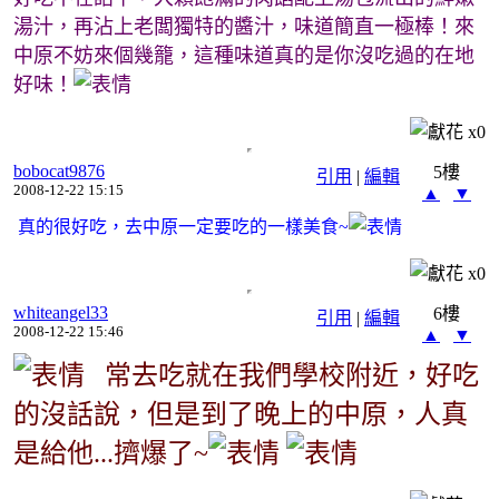
湯汁，再沾上老闆獨特的醬汁，味道簡直一極棒！來
中原不妨來個幾籠，這種味道真的是你沒吃過的在地
好味！
x
0
bobocat9876
5樓
引用
|
編輯
2008-12-22 15:15
▲
▼
真的很好吃，去中原一定要吃的一樣美食~
x
0
whiteangel33
6樓
引用
|
編輯
2008-12-22 15:46
▲
▼
常去吃就在我們學校附近，好吃
的沒話說，但是到了晚上的中原，人真
是給他...擠爆了~