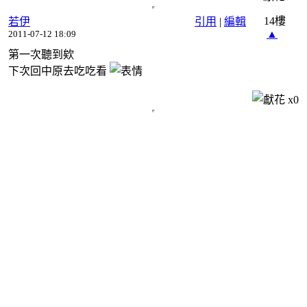
14樓
若伊
引用
|
編輯
▲
2011-07-12 18:09
第一次聽到欸
下次回中原去吃吃看
x
0