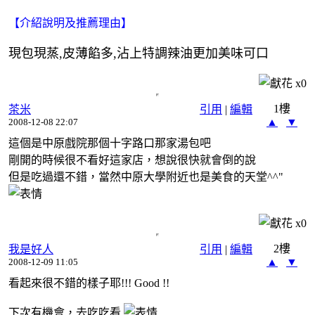
【介紹說明及推薦理由】
現包現蒸,皮薄餡多,沾上特調辣油更加美味可口
x
0
1樓
茶米
引用
|
編輯
▲
▼
2008-12-08 22:07
這個是中原戲院那個十字路口那家湯包吧
剛開的時候很不看好這家店，想說很快就會倒的說
但是吃過還不錯，當然中原大學附近也是美食的天堂^^"
x
0
2樓
我是好人
引用
|
編輯
▲
▼
2008-12-09 11:05
看起來很不錯的樣子耶!!! Good !!
下次有機會，去吃吃看