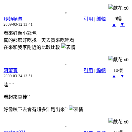
x
0
9樓
炒麵麵包
引用
|
編輯
▲
▼
2009-03-12 13:41
看來好像小籠包
真的那麼好吃找一天去買來吃吃看
在來和我家附近的比較比較
x
0
10樓
阿蕭寶
引用
|
編輯
▲
▼
2009-03-24 13:51
哇ˋˋˋˋ
看起來真棒ˋˋ
好像咬下去會有超多汁跑出來ˋˋ
x
0