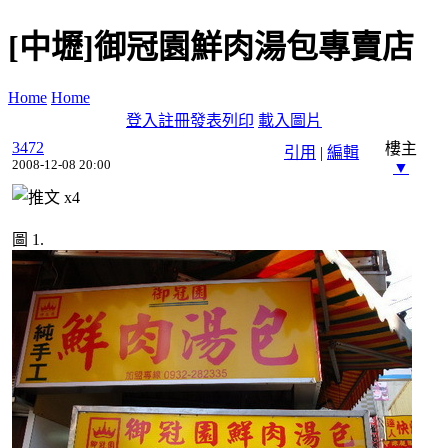
[中壢]御冠園鮮肉湯包專賣店
Home
Home
登入
註冊
發表
列印
載入圖片
3472
樓主
引用
|
編輯
2008-12-08 20:00
▼
x
4
圖 1.