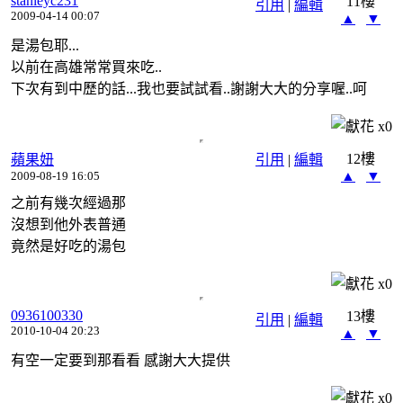
stanleyc231
11樓
引用
|
編輯
2009-04-14 00:07
▲
▼
是湯包耶...
以前在高雄常常買來吃..
下次有到中歷的話...我也要試試看..謝謝大大的分享喔..呵
x
0
12樓
蘋果妞
引用
|
編輯
▲
▼
2009-08-19 16:05
之前有幾次經過那
沒想到他外表普通
竟然是好吃的湯包
x
0
0936100330
13樓
引用
|
編輯
2010-10-04 20:23
▲
▼
有空一定要到那看看 感謝大大提供
x
0