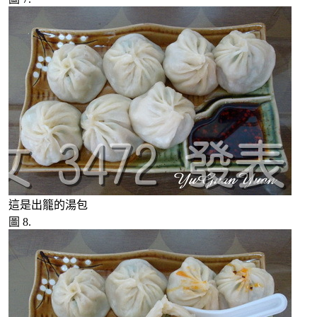
這是出籠的湯包
圖 8.