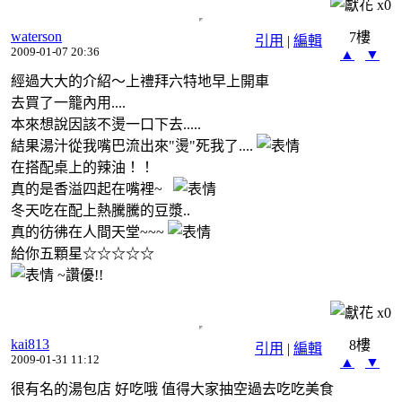
x
0
waterson
7樓
引用
|
編輯
2009-01-07 20:36
▲
▼
經過大大的介紹～上禮拜六特地早上開車
去買了一籠內用....
本來想說因該不燙一口下去.....
結果湯汁從我嘴巴流出來"燙"死我了....
在搭配桌上的辣油！！
真的是香溢四起在嘴裡~
冬天吃在配上熱騰騰的豆漿..
真的彷彿在人間天堂~~~
給你五顆星☆☆☆☆☆
~讚優!!
x
0
kai813
8樓
引用
|
編輯
2009-01-31 11:12
▲
▼
很有名的湯包店 好吃哦 值得大家抽空過去吃吃美食