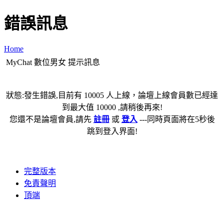
錯誤訊息
Home
MyChat 數位男女 提示訊息
狀態:發生錯誤,目前有 10005 人上線，論壇上線會員數已經達
到最大值 10000 ,請稍後再來!
您還不是論壇會員,請先
註冊
或
登入
---同時頁面將在5秒後
跳到登入界面!
完整版本
免責聲明
頂端