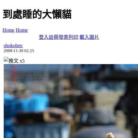
到處睡的大懶貓
Home
Home
登入
註冊
發表
列印
載入圖片
shokoben
2008-11-30 02:25
x
5