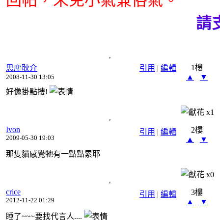
請支
1樓
思塵耿介
引用
|
編輯
▲
▼
2008-11-30 13:05
好像掛點摟!
x
1
Ivon
2樓
引用
|
編輯
2009-05-30 19:03
▲
▼
那隻貓感覺牠有一點點累耶
x
0
crice
3樓
引用
|
編輯
2012-11-22 01:29
▲
▼
睡了~~~要找代言人....