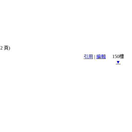
2 頁)
150樓
引用
|
編輯
▼