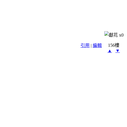
x
0
156樓
引用
|
編輯
▲
▼