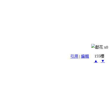
x
0
155樓
引用
|
編輯
▲
▼