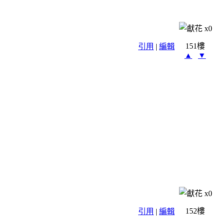
x
0
151樓
引用
|
編輯
▲
▼
x
0
152樓
引用
|
編輯