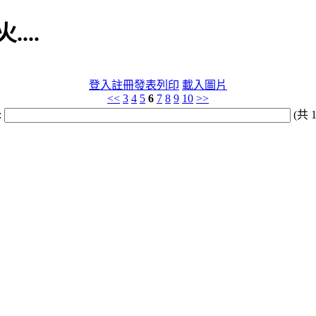
...
登入
註冊
發表
列印
載入圖片
<<
3
4
5
6
7
8
9
10
>>
:
(共 1