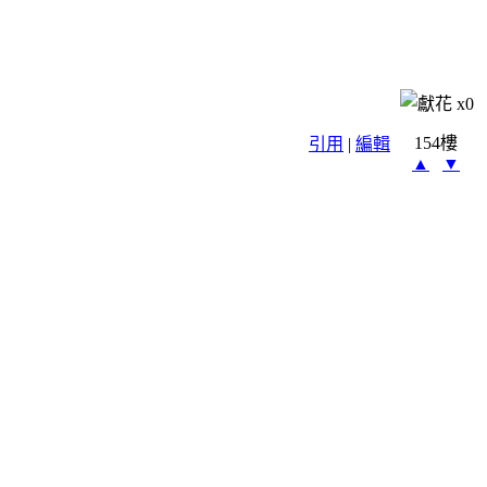
x
0
154樓
引用
|
編輯
▲
▼