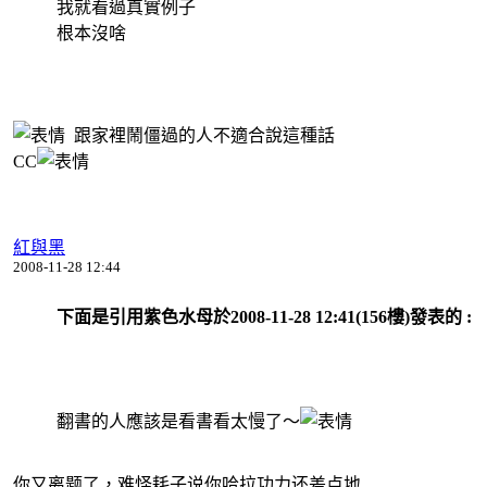
我就看過真實例子
根本沒啥
跟家裡鬧僵過的人不適合說這種話
CC
紅與黑
2008-11-28 12:44
下面是引用紫色水母於2008-11-28 12:41(156樓)發表的 :
翻書的人應該是看書看太慢了～
你又离题了，难怪耗子说你哈拉功力还差点地......