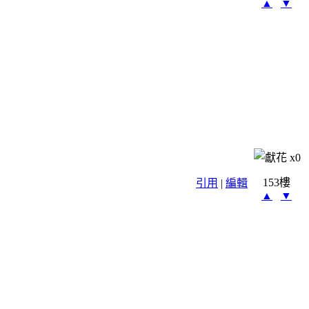
▲
▼
x
0
153樓
引用
|
編輯
▲
▼