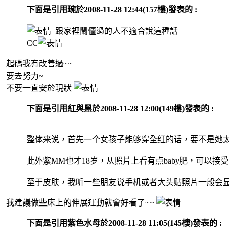
下面是引用琬於2008-11-28 12:44(157樓)發表的 :
跟家裡鬧僵過的人不適合說這種話
CC
起碼我有改善過~~
要去努力~
不要一直安於現狀
下面是引用紅與黑於2008-11-28 12:00(149樓)發表的 :
整体来说，首先一个女孩子能够穿全红的话，要不是她太不
此外紫MM也才18岁，从照片上看有点baby肥，可以接受啦.
至于皮肤，我听一些朋友说手机或者大头贴照片一般会显得
我建議做些床上的伸展運動就會好看了~~
下面是引用紫色水母於2008-11-28 11:05(145樓)發表的 :