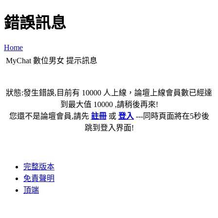
錯誤訊息
Home
MyChat 數位男女 提示訊息
狀態:發生錯誤,目前有 10000 人上線，論壇上線會員數已經達
到最大值 10000 ,請稍後再來!
您還不是論壇會員,請先
註冊
或
登入
---同時頁面將在5秒後
跳到登入界面!
完整版本
免責聲明
頂端