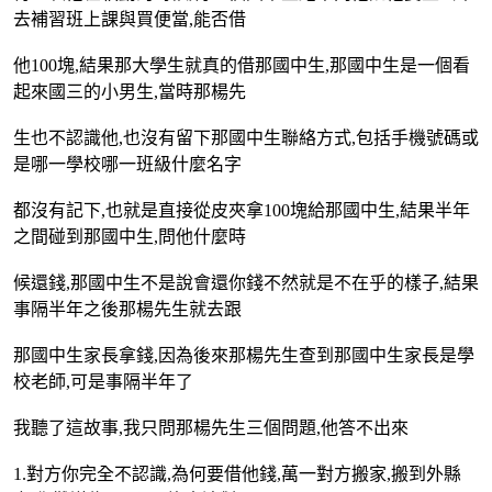
去補習班上課與買便當,能否借
他100塊,結果那大學生就真的借那國中生,那國中生是一個看
起來國三的小男生,當時那楊先
生也不認識他,也沒有留下那國中生聯絡方式,包括手機號碼或
是哪一學校哪一班級什麼名字
都沒有記下,也就是直接從皮夾拿100塊給那國中生,結果半年
之間碰到那國中生,問他什麼時
候還錢,那國中生不是說會還你錢不然就是不在乎的樣子,結果
事隔半年之後那楊先生就去跟
那國中生家長拿錢,因為後來那楊先生查到那國中生家長是學
校老師,可是事隔半年了
我聽了這故事,我只問那楊先生三個問題,他答不出來
1.對方你完全不認識,為何要借他錢,萬一對方搬家,搬到外縣