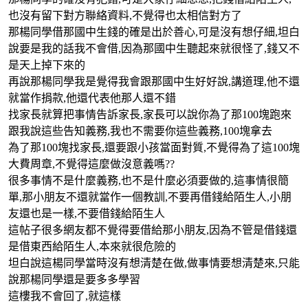
也沒有留下對方聯絡資料,不覺得也太相信對方了
那楊同學借那國中生錢的確是出於善心,可是沒有想仔細,坦白
說要是我的話我不會借,因為那國中生聽起來就很怪了,錢又不
是天上掉下來的
再說那楊同學我是覺得我會跟那國中生好好說,講道理,他不還
就當作捐款,他還代表他那人還不錯
找家長就算把事情告訴家長,家長可以說你為了那100塊跑來
跟我說這些告知義務,我也不需要你這些義務,100塊拿去
為了那100塊找家長,還要跟小孩當面對質,不覺得為了這100塊
大費周章,不覺得這麼做沒意義嗎??
很多事情不是什麼義務,也不是什麼必須要做的,這事情很簡
單,那小朋友不還就當作一個教訓,不要再借錢給陌生人,小朋
友還也是一樣,不要借錢給陌生人
這帖子很多網友都不覺得要借給那小朋友,因為不管是借錢還
是借東西給陌生人,本來就很危險的
坦白說這楊同學當時沒有想清楚在做,做事情要想清楚來,只能
說那楊同學還是要多多學習
這樓我不會回了,就這樣