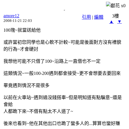
x
0
amore12
3樓
引用
|
編輯
2008-11-21 22:03
▲
▼
100塊~就當送給他
或許當初您同學也是心軟不計較~可能是後面對方沒有禮貌
的行為~才會硬討
我想他可能不只借了100~沿路上一直借也不一定
這類情況~一般100-200遇到都會接受~更不會想要去要回來
畢竟遇到情況不是很多
以前在火車站~遇到過沒錢搭車~但是明知道有點騙意~還是
會給
人都跪下來~不借有點太不人道了~
後來也看到~他在其他出口也跪了蠻多人的...算算也蠻好賺