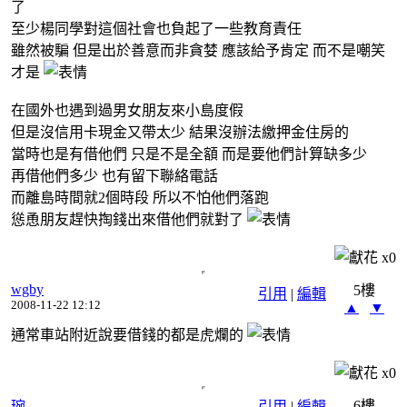
了
至少楊同學對這個社會也負起了一些教育責任
雖然被騙 但是出於善意而非貪婪 應該給予肯定 而不是嘲笑
才是
在國外也遇到過男女朋友來小島度假
但是沒信用卡現金又帶太少 結果沒辦法繳押金住房的
當時也是有借他們 只是不是全額 而是要他們計算缺多少
再借他們多少 也有留下聯絡電話
而離島時間就2個時段 所以不怕他們落跑
慫恿朋友趕快掏錢出來借他們就對了
x
0
wgby
5樓
引用
|
編輯
2008-11-22 12:12
▲
▼
通常車站附近說要借錢的都是虎爛的
x
0
6樓
琬
引用
|
編輯