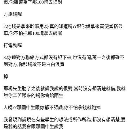
市,你難道為了那100塊去追對
方還錢喔
2.他錢是拿來幹麻用,你真的知道嗎??跟你說拿來買便當搭公
車,你不怕把那100塊拿去網咖
打電動喔
3.你連對方聯絡方式都沒有記下來,也沒有問,萬一之後都碰不
到對方,你那錢啟不是白白浪費
掉
那楊先生聽了之後就說我說的很對,當時沒有想清楚就借,我就
說你辛苦賺來的錢你會給陌生
人嗎??那國中生跟你都不認識,你不怕拿錢就跑掉
我發現到說現在有些學生的想法或所作所為,都沒有想清楚,要
是我的話我會跟那國中生說我