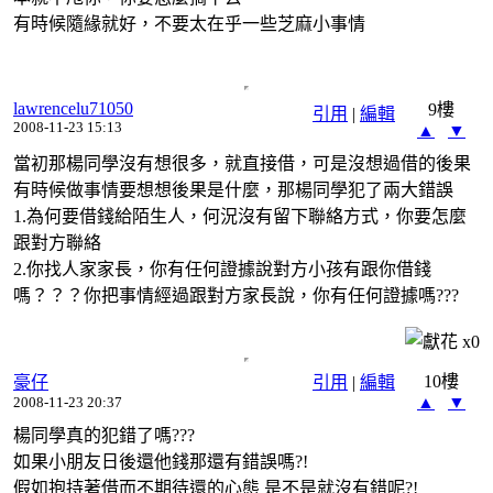
有時候隨緣就好，不要太在乎一些芝麻小事情
lawrencelu71050
9樓
引用
|
編輯
2008-11-23 15:13
▲
▼
當初那楊同學沒有想很多，就直接借，可是沒想過借的後果
有時候做事情要想想後果是什麼，那楊同學犯了兩大錯誤
1.為何要借錢給陌生人，何況沒有留下聯絡方式，你要怎麼
跟對方聯絡
2.你找人家家長，你有任何證據說對方小孩有跟你借錢
嗎？？？你把事情經過跟對方家長說，你有任何證據嗎???
x
0
10樓
豪仔
引用
|
編輯
▲
▼
2008-11-23 20:37
楊同學真的犯錯了嗎???
如果小朋友日後還他錢那還有錯誤嗎?!
假如抱持著借而不期待還的心態 是不是就沒有錯呢?!