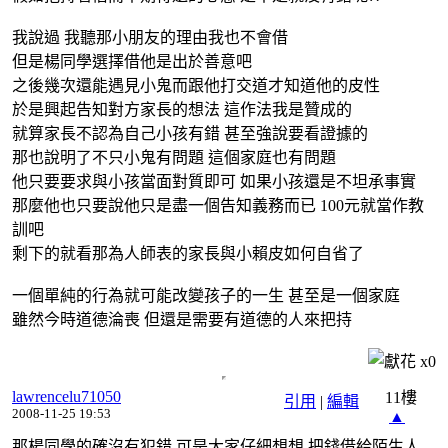
我說過 我聽那小朋友的理由我也不會借
但是楊同學選擇借他是出於善意吧
之後幾次還能遇見小鬼而跟他打交道才知道他的皮性
於是興起告知對方家長的想法 這作法我是贊成的
就算家長不認為自己小孩有錯 甚至強說要看證據的
那也說明了不只小鬼有問題 這個家庭也有問題
他只要要求與小孩當面對質即可 如果小孩還是不坦承事實
那麼他也只要說他只是盡一個告知義務而已 100元就當作教
訓吧
剩下的就看那為人師表的家長與小賴皮如何自省了
一個單純的行為就可能改變孩子的一生 甚至是一個家庭
雖然今時道德淪喪 但還是需要有道德的人來把持
x
0
lawrencelu71050
11樓
引用
|
編輯
2008-11-25 19:53
▲
那楊同學的確沒有犯錯,可是大家仔細想想,把錢借給陌生人,