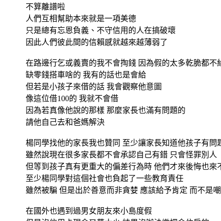
不算離譜啦
人們互相幫助本來就是一項美德
只是總有忘恩負義、不守信用的人在搞破壞
因此人們彼此間的信賴感就越來越薄弱了
在路邊行乞或義賣的我不會掏錢 因為假的太多乾脆都不
缺零錢搭車啥的 我有的話也是會給
但若是小孩子來借的話 我會觀察他意圖
像這位借100的 我就不會借
因為若真像他說的那樣 那麼家長也滿有問題的
請他自己去和爸媽解決
楊同學找他的家長我也贊同 至少讓家長知道他孩子有問
雖然說現在很多家長都不會承認自己有錯 只會怪罪別人
但等到孩子真有更重大的偏差行為時 他們才來後悔也來
至少楊同學對這個社會也負起了一些教育責任
雖然被騙 但是出於善意而非貪婪 應該給予肯定 而不是
在國外也遇到過男女朋友來小島度假