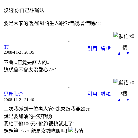
沒錢,你自己想辦法
要是大家的話,碰到陌生人跟你借錢,會借嗎???
x
0
TJ
1樓
引用
|
編輯
2008-11-21 20:05
▲
▼
不會...直覺是誆人的...
這樣會不會太沒愛心 ^^"
x
0
2樓
思塵耿介
引用
|
編輯
▲
▼
2008-11-21 21:40
上次我碰到一位老人家~跑來跟我要20元!
說是要加油的~沒帶錢!
我給了他100元~他跑很快就走了!
想想算了~可能是沒錢吃飯吧!