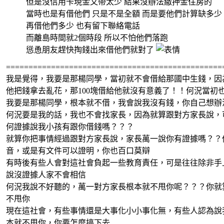
但是沒信用卡現金又帶太少 結果沒辦法繳押金住房的
當時也是有借他們 只是不是全額 而是要他們計算缺多少
再借他們多少 也有留下聯絡電話
而離島時間就2個時段 所以不怕他們落跑
慫恿朋友趕快掏錢出來借他們就對了
================================================
我是覺得，我要是那楊同學，當初就不會借給那國中生錢，因
他把錢拿去亂花，那100塊借給他就沒有意義了！！何況當初
我要是那楊同學，根本就不借，我會說我沒有錢，你自己想辦
何況要是我的話，我也不會找家長，因為就算跟對方家長說，
何證據說我小孩有跟你借錢嗎？？？
就算你把事情經過跟對方家長說，家長萬一說你有證據嗎？？
音，或是有文件可以證明，你也百口莫辯
有時後有些人會對這社會負起一些教育責任，可是往往除非手
說沒證據人家不會相信
何況我說不好聽的，萬一對方家長根本就不甩你呢？？？你就
不甩你
現在這社會，有些事情還是大事化小小事化無，有些人認為說
本就不甩你，你要怎麼搞下去