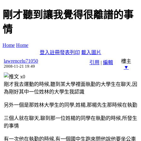
剛才聽到讓我覺得很離譜的事
情
Home
Home
登入
註冊
發表
列印
載入圖片
lawrencelu71050
樓主
引用
|
編輯
2008-11-21 19:49
▼
x
0
剛才我去運動的時候,聽到某大學裡面執勤的大學生在聊天,因
為剛好其中一位姓林的大學生我認識
另外一個是那姓林大學生的同學,姓楊,那楊先生那時候在執勤
三個人就在聊天,聊到那一位姓楊的同學在執勤的時候,所發生
的事情
有一次他在執勤的時候,有一個國中生跑來問他說他要坐公車