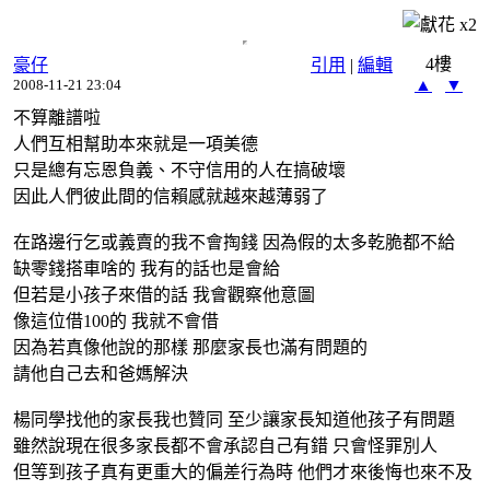
x
2
4樓
豪仔
引用
|
編輯
▲
▼
2008-11-21 23:04
不算離譜啦
人們互相幫助本來就是一項美德
只是總有忘恩負義、不守信用的人在搞破壞
因此人們彼此間的信賴感就越來越薄弱了
在路邊行乞或義賣的我不會掏錢 因為假的太多乾脆都不給
缺零錢搭車啥的 我有的話也是會給
但若是小孩子來借的話 我會觀察他意圖
像這位借100的 我就不會借
因為若真像他說的那樣 那麼家長也滿有問題的
請他自己去和爸媽解決
楊同學找他的家長我也贊同 至少讓家長知道他孩子有問題
雖然說現在很多家長都不會承認自己有錯 只會怪罪別人
但等到孩子真有更重大的偏差行為時 他們才來後悔也來不及