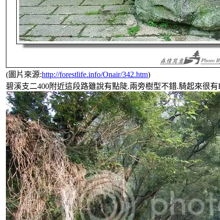
(圖片來源:
http://forestlife.info/Onair/342.htm
)
碧溪支二400附近這段路雖說有點陡.兩旁樹型不錯.騎起來很有FU