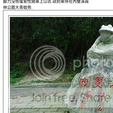
腳力沒恢復索性開車上山去.就把車停在內雙溪森
林公園大青蛙旁.