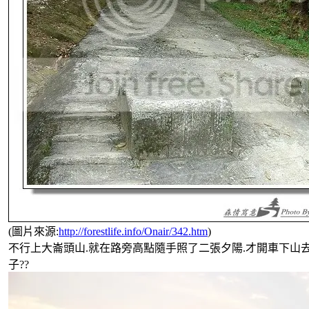
(圖片來源:
http://forestlife.info/Onair/342.htm
)
不行上大崙頭山.就在路旁高點隨手照了二張夕陽.才開車下山去
子??