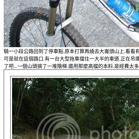
騎一小段公路回到了停車點.原本打算再繞去大崙頭山上.看看
可是就在這個路口.有一台大型拖車擋住一大半的車道.正在吊運大
了吧...一個山頭搞了一堆階梯.還用那麼高檔的本料.是經費太多了嗎