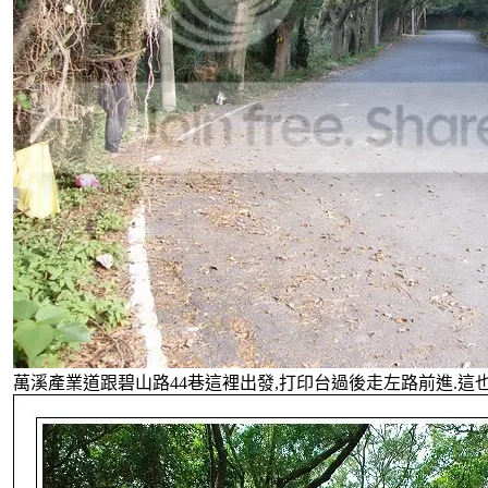
萬溪產業道跟碧山路44巷這裡出發,打印台過後走左路前進.這也