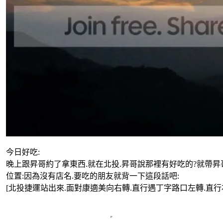
今日好吃:
晚上跟昇哥約了拿東西.就在北投.昇哥說那裡有好吃的?就帶昇
位置:因為沒有店名.要吃的朋友就背一下這段話吧:
[北投捷運站出來.面對康適美向右轉.直行遇丁字路口左轉.直行右