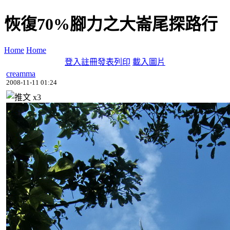
恢復70%腳力之大崙尾探路行
Home
Home
登入
註冊
發表
列印
載入圖片
creamma
2008-11-11 01:24
x
3