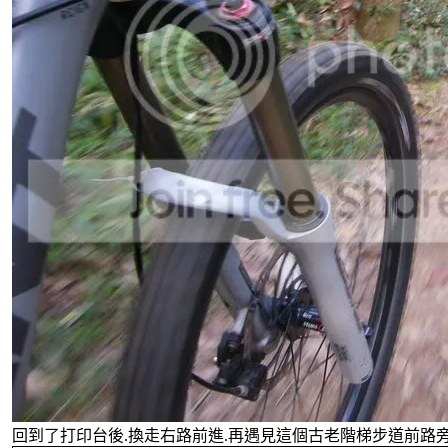
回到了打印台後.換走右路前進.再遇見這個古老階梯步道前路旁的