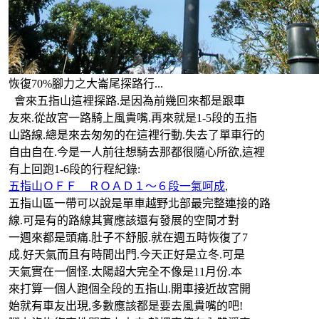
恢復70%腳力之大崙尾探路行...
會來五指山這裡探路.是因為前幾回來都是跟車
友來.從故宮一路騎上風貴嘴.再來就是1-5段的五指
山路線.總是來去匆匆的在這裡行動.失去了單車行的
自由自在.今是一人前往想騎去那都很隨心所欲,這裡
有上回跑1-6段的行程紀錄:
五指山ＯＦＦ ＲＯＡＤ１～６段一氣呵成
,
五指山區一帶可以說是單車越野北部最完整連接的路
線.可是有的路線其實應該還有發展的空間才對
一週來都是頭痛.肚子不舒服.就在週五時恢復了7
成.好天氣而且有時間出門.今天正好是立冬.可是
天氣實在一個怪.太陽超大完全不像是11月份.本
來打算一個人跑個全段的五指山.開車接近故宮開
始就有車友出現,多數應該都是要去風貴嘴的吧!