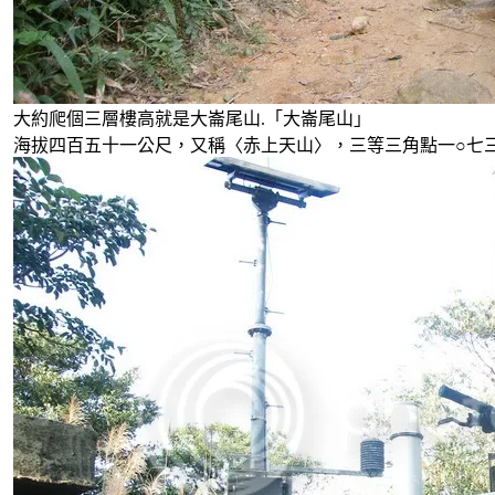
大約爬個三層樓高就是大崙尾山.「大崙尾山」
海拔四百五十一公尺，又稱〈赤上天山〉，三等三角點一○七