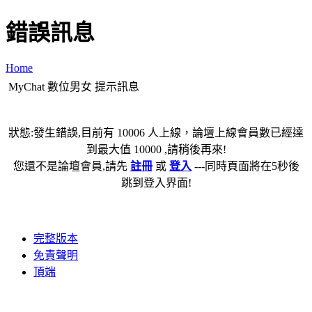
錯誤訊息
Home
MyChat 數位男女 提示訊息
狀態:發生錯誤,目前有 10006 人上線，論壇上線會員數已經達
到最大值 10000 ,請稍後再來!
您還不是論壇會員,請先
註冊
或
登入
---同時頁面將在5秒後
跳到登入界面!
完整版本
免責聲明
頂端