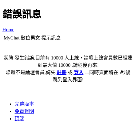
錯誤訊息
Home
MyChat 數位男女 提示訊息
狀態:發生錯誤,目前有 10000 人上線，論壇上線會員數已經達
到最大值 10000 ,請稍後再來!
您還不是論壇會員,請先
註冊
或
登入
---同時頁面將在5秒後
跳到登入界面!
完整版本
免責聲明
頂端