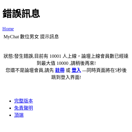
錯誤訊息
Home
MyChat 數位男女 提示訊息
狀態:發生錯誤,目前有 10001 人上線，論壇上線會員數已經達
到最大值 10000 ,請稍後再來!
您還不是論壇會員,請先
註冊
或
登入
---同時頁面將在5秒後
跳到登入界面!
完整版本
免責聲明
頂端