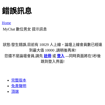
錯誤訊息
Home
MyChat 數位男女 提示訊息
狀態:發生錯誤,目前有 10029 人上線，論壇上線會員數已經達
到最大值 10000 ,請稍後再來!
您還不是論壇會員,請先
註冊
或
登入
---同時頁面將在5秒後
跳到登入界面!
完整版本
免責聲明
頂端