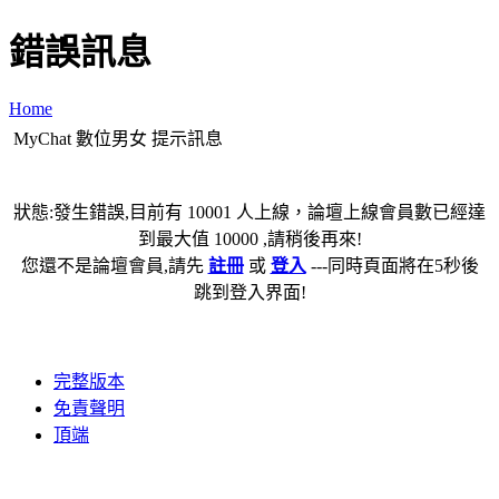
錯誤訊息
Home
MyChat 數位男女 提示訊息
狀態:發生錯誤,目前有 10001 人上線，論壇上線會員數已經達
到最大值 10000 ,請稍後再來!
您還不是論壇會員,請先
註冊
或
登入
---同時頁面將在5秒後
跳到登入界面!
完整版本
免責聲明
頂端