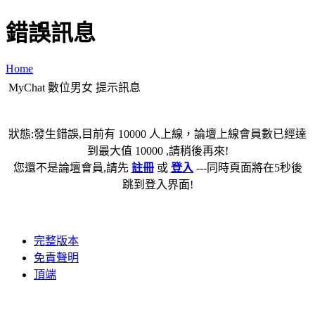
錯誤訊息
Home
MyChat 數位男女 提示訊息
狀態:發生錯誤,目前有 10000 人上線，論壇上線會員數已經達
到最大值 10000 ,請稍後再來!
您還不是論壇會員,請先
註冊
或
登入
---同時頁面將在5秒後
跳到登入界面!
完整版本
免責聲明
頂端