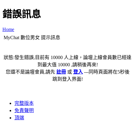
錯誤訊息
Home
MyChat 數位男女 提示訊息
狀態:發生錯誤,目前有 10000 人上線，論壇上線會員數已經達
到最大值 10000 ,請稍後再來!
您還不是論壇會員,請先
註冊
或
登入
---同時頁面將在5秒後
跳到登入界面!
完整版本
免責聲明
頂端