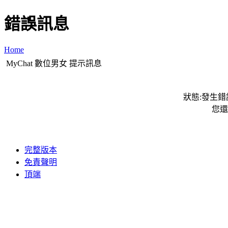
錯誤訊息
Home
MyChat 數位男女 提示訊息
狀態:發生錯誤
您還
完整版本
免責聲明
頂端