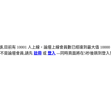
,目前有 10001 人上線，論壇上線會員數已經達到最大值 10000
不是論壇會員,請先
註冊
或
登入
---同時頁面將在5秒後跳到登入