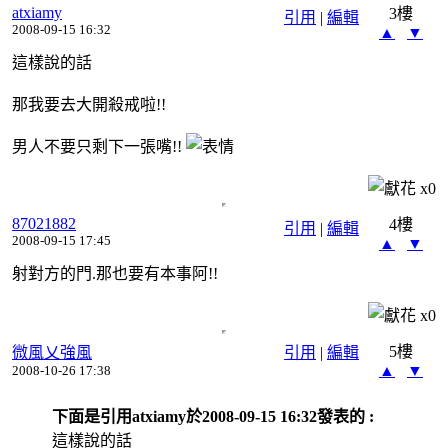
atxiamy
3樓
引用
|
編輯
2008-09-15 16:32
▲
▼
這樣說的話
那我要去大開殺戒啦!!
男人不要只剩下一張嘴!!
x
0
87021882
4樓
引用
|
編輯
2008-09-15 17:45
▲
▼
射對方的門.那也要有本事阿!!
x
0
5樓
微風乂強風
引用
|
編輯
▲
▼
2008-10-26 17:38
下面是引用atxiamy於2008-09-15 16:32發表的 :
這樣說的話