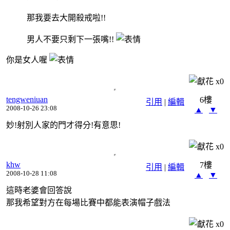
那我要去大開殺戒啦!!
男人不要只剩下一張嘴!!
你是女人喔
x
0
tengweniuan
6樓
引用
|
編輯
2008-10-26 23:08
▲
▼
妙!射別人家的門才得分!有意思!
x
0
khw
7樓
引用
|
編輯
2008-10-28 11:08
▲
▼
這時老婆會回答說
那我希望對方在每場比賽中都能表演帽子戲法
x
0