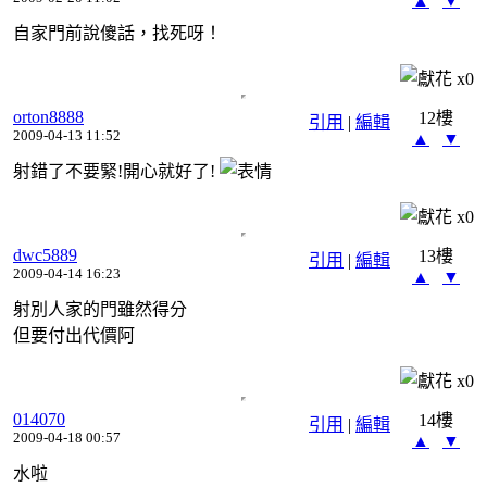
▲
▼
自家門前說傻話，找死呀！
x
0
orton8888
12樓
引用
|
編輯
2009-04-13 11:52
▲
▼
射錯了不要緊!開心就好了!
x
0
dwc5889
13樓
引用
|
編輯
2009-04-14 16:23
▲
▼
射別人家的門雖然得分
但要付出代價阿
x
0
014070
14樓
引用
|
編輯
2009-04-18 00:57
▲
▼
水啦