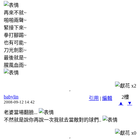
再來不就~
啪啪兩聲~
緊接下來~
拳打腳踢~
也有可能~
刀光劍影~
最後就是~
腥風血雨~
x
2
babylin
2樓
引用
|
編輯
2008-09-12 14:42
▲
▼
老婆當場翻臉...
不然就是說你再說一次我就去當敵對的球們..
x
0