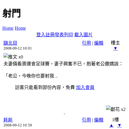
射門
Home
Home
登入
註冊
發表
列印
載入圖片
樓主
鷗北目
引用
|
編輯
▼
2008-09-12 10:01
x
0
夫妻倆看奧運會足球賽，妻子興奮不已，抱著老公撒嬌說：
「老公，今晚你也要射我 ..
訪客只能看到部份內容，免費
加入會員
x
2
1樓
耗耗
引用
|
編輯
▲
▼
2008-09-12 10:59