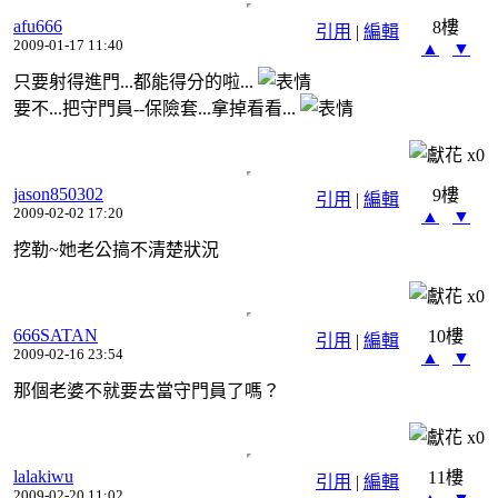
afu666
8樓
引用
|
編輯
2009-01-17 11:40
▲
▼
只要射得進門...都能得分的啦...
要不...把守門員--保險套...拿掉看看...
x
0
jason850302
9樓
引用
|
編輯
2009-02-02 17:20
▲
▼
挖勒~她老公搞不清楚狀況
x
0
666SATAN
10樓
引用
|
編輯
2009-02-16 23:54
▲
▼
那個老婆不就要去當守門員了嗎？
x
0
lalakiwu
11樓
引用
|
編輯
2009-02-20 11:02