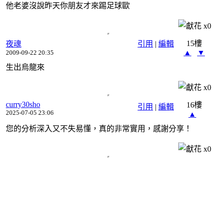
他老婆沒說昨天你朋友才來踢足球歐
x
0
15樓
夜魂
引用
|
編輯
▲
▼
2009-09-22 20:35
生出烏龍來
x
0
curry30sho
16樓
引用
|
編輯
2025-07-05 23:06
▲
您的分析深入又不失易懂，真的非常實用，感謝分享！
x
0