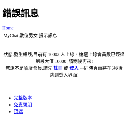
錯誤訊息
Home
MyChat 數位男女 提示訊息
狀態:發生錯誤,目前有 10002 人上線，論壇上線會員數已經達
到最大值 10000 ,請稍後再來!
您還不是論壇會員,請先
註冊
或
登入
---同時頁面將在5秒後
跳到登入界面!
完整版本
免責聲明
頂端