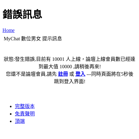
錯誤訊息
Home
MyChat 數位男女 提示訊息
狀態:發生錯誤,目前有 10001 人上線，論壇上線會員數已經達
到最大值 10000 ,請稍後再來!
您還不是論壇會員,請先
註冊
或
登入
---同時頁面將在5秒後
跳到登入界面!
完整版本
免責聲明
頂端