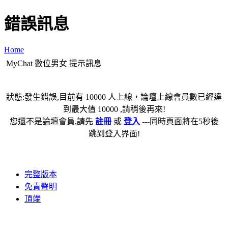
錯誤訊息
Home
MyChat 數位男女 提示訊息
狀態:發生錯誤,目前有 10000 人上線，論壇上線會員數已經達
到最大值 10000 ,請稍後再來!
您還不是論壇會員,請先
註冊
或
登入
---同時頁面將在5秒後
跳到登入界面!
完整版本
免責聲明
頂端