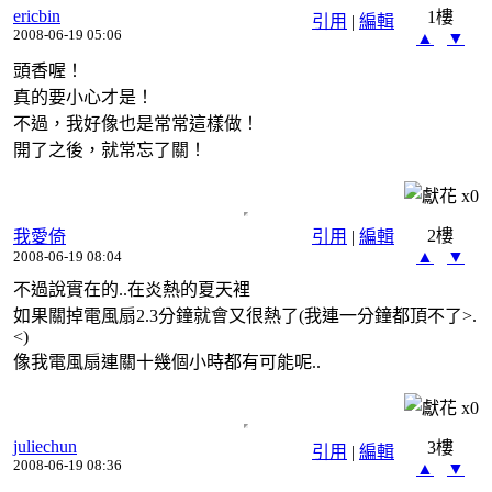
ericbin
1樓
引用
|
編輯
2008-06-19 05:06
▲
▼
頭香喔！
真的要小心才是！
不過，我好像也是常常這樣做！
開了之後，就常忘了關！
x
0
2樓
我愛倚
引用
|
編輯
▲
▼
2008-06-19 08:04
不過說實在的..在炎熱的夏天裡
如果關掉電風扇2.3分鐘就會又很熱了(我連一分鐘都頂不了>.
<)
像我電風扇連關十幾個小時都有可能呢..
x
0
juliechun
3樓
引用
|
編輯
2008-06-19 08:36
▲
▼