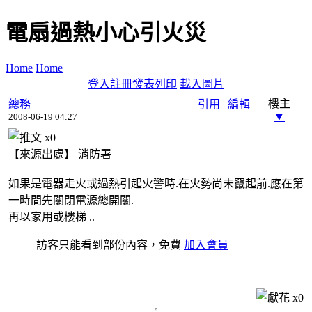
電扇過熱小心引火災
Home
Home
登入
註冊
發表
列印
載入圖片
樓主
總務
引用
|
編輯
▼
2008-06-19 04:27
x
0
【來源出處】 消防署
如果是電器走火或過熱引起火警時.在火勢尚未竄起前.應在第
一時間先關閉電源總開關.
再以家用或樓梯 ..
訪客只能看到部份內容，免費
加入會員
x
0