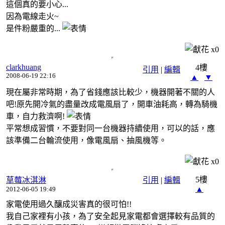
這個真的要小心...
因為電線走火~
是件粉嚴重的...
x
0
clarkhuang
4樓
引用
|
編輯
2008-06-19 22:16
▲
▼
現在屬非常時期，為了省錢應該比較少，機器開著不關的人
吧!原先開冷氣的盡量改成電風扇了，開車油耗高，轉為騎機
車，自力救濟啊!
平常想成習慣，不要對同一台機器持續使用，可以的話，應
該準備二台輪流使用，像電風扇、抽風機等。
x
0
5樓
草莓冰淇淋
引用
|
編輯
▲
2012-06-05 19:49
家電使用過久釀成災害真的很可怕!!
我自己家裡有小孩，為了安全起見家電都會選擇較有品質的