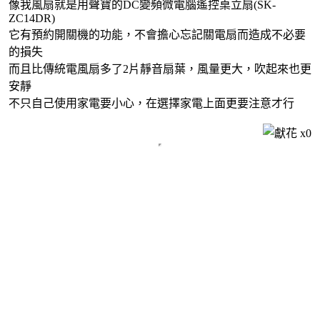
像我風扇就是用聲寶的DC變頻微電腦遙控桌立扇(SK-
ZC14DR)
它有預約開關機的功能，不會擔心忘記關電扇而造成不必要
的損失
而且比傳統電風扇多了2片靜音扇葉，風量更大，吹起來也更
安靜
不只自己使用家電要小心，在選擇家電上面更要注意才行
x
0