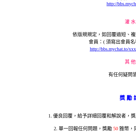
http://bbs.mych
灌 
依版規規定，如回覆過短、複製
會員：( 須寫出會員名
http://bbs.mychat.to/xx
其 
有任何疑問
獎 勵 
1. 優良回覆，給予詳細回覆和解說者，
2. 單一回報任何問題，獎勵
50
雅幣，