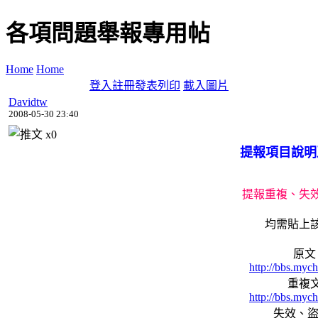
各項問題舉報專用帖
Home
Home
登入
註冊
發表
列印
載入圖片
Davidtw
2008-05-30 23:40
x
0
提報項目說明
提報重複、失
均需貼上
原文
http://bbs.mych
重複
http://bbs.mych
失效、盜