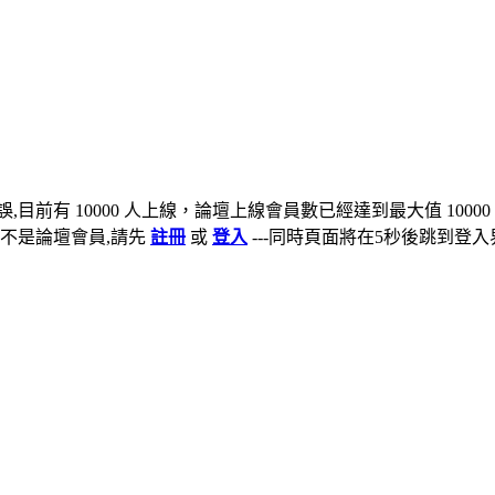
,目前有 10000 人上線，論壇上線會員數已經達到最大值 10000
不是論壇會員,請先
註冊
或
登入
---同時頁面將在5秒後跳到登入