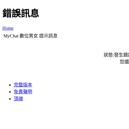
錯誤訊息
Home
MyChat 數位男女 提示訊息
狀態:發生錯誤
您還
完整版本
免責聲明
頂端