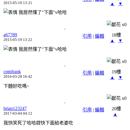
2015-05-19 13:21
▲
▼
我居然懂了"下面"v哈哈
x
0
a67789
18樓
引用
|
編輯
2015-05-19 13:22
▲
▼
我居然懂了"下面"v哈哈
x
0
cptnfrank
19樓
引用
|
編輯
2016-03-28 16:42
▲
▼
下麵好吃嗎~
x
0
brian123247
20樓
引用
|
編輯
2017-03-04 04:12
▲
我快笑死了哈哈趕快下面給老婆吃