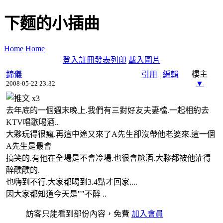
下麵的小插曲
Home
Home
登入
註冊
發表
列印
載入圖片
樓主
錦儀
引用
|
編輯
▼
2008-05-22 23:32
x
3
去年底的一個週末晚上.我們有三對好友夫妻檔.一起相約去
KTV唱歌喝酒..
大夥玩得很瘋.再這中途又來了A先生卻沒帶他老婆來.這一個
A先生是最會
搞笑的.有他在全場是不會冷場.也很會尬酒.大夥都被他灌得
醉醺醺的.
也嗨到不行.大家都喝到3.4點才回家....
因大家都知道今天是""不醉 ..
訪客只能看到部份內容，免費
加入會員