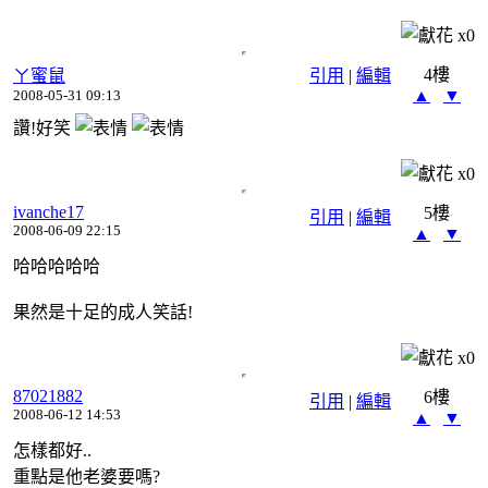
x
0
4樓
ㄚ蜜鼠
引用
|
編輯
▲
▼
2008-05-31 09:13
讚!好笑
x
0
ivanche17
5樓
引用
|
編輯
2008-06-09 22:15
▲
▼
哈哈哈哈哈
果然是十足的成人笑話!
x
0
87021882
6樓
引用
|
編輯
2008-06-12 14:53
▲
▼
怎樣都好..
重點是他老婆要嗎?