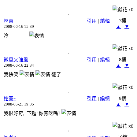
x
0
7樓
林意
引用
|
編輯
▲
▼
2008-06-16 15:39
冷................
x
0
8樓
微風乂強風
引用
|
編輯
▲
▼
2008-06-16 22:34
我快笑
翻了
x
0
9樓
挖賽~
引用
|
編輯
▲
▼
2008-06-21 19:35
我很好奇,"下麵"你有吃嗎?
x
0
buddy