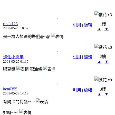
x
3
rmdk123
1樓
引用
|
編輯
2008-05-23 10:57
▲
▼
是一群人想歪的遊戲@~@
x
0
2樓
進化小綿羊
引用
|
編輯
▲
▼
2008-05-25 01:15
喝豆漿
配油條
x
0
ken6355
3樓
引用
|
編輯
2008-05-28 14:18
▲
▼
有夠冷的對話~~~
妙呀~~~