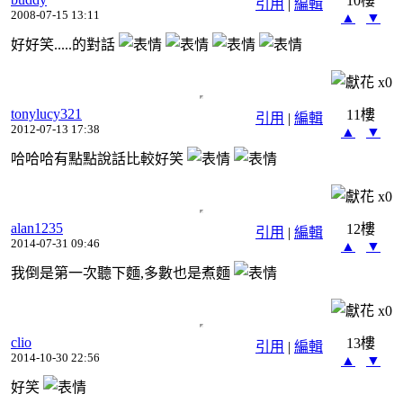
10樓
引用
|
編輯
2008-07-15 13:11
▲
▼
好好笑.....的對話
x
0
tonylucy321
11樓
引用
|
編輯
2012-07-13 17:38
▲
▼
哈哈哈有點點說話比較好笑
x
0
alan1235
12樓
引用
|
編輯
2014-07-31 09:46
▲
▼
我倒是第一次聽下麵,多數也是煮麵
x
0
clio
13樓
引用
|
編輯
2014-10-30 22:56
▲
▼
好笑