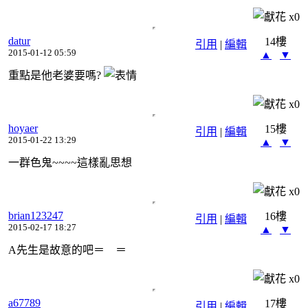
x
0
datur
14樓
引用
|
編輯
2015-01-12 05:59
▲
▼
重點是他老婆要嗎?
x
0
hoyaer
15樓
引用
|
編輯
2015-01-22 13:29
▲
▼
一群色鬼~~~~這樣亂思想
x
0
brian123247
16樓
引用
|
編輯
2015-02-17 18:27
▲
▼
A先生是故意的吧＝ ＝
x
0
a67789
17樓
引用
|
編輯