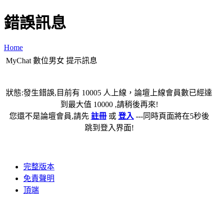
錯誤訊息
Home
MyChat 數位男女 提示訊息
狀態:發生錯誤,目前有 10005 人上線，論壇上線會員數已經達
到最大值 10000 ,請稍後再來!
您還不是論壇會員,請先
註冊
或
登入
---同時頁面將在5秒後
跳到登入界面!
完整版本
免責聲明
頂端