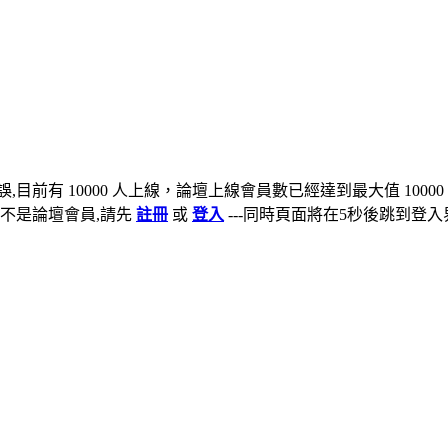
,目前有 10000 人上線，論壇上線會員數已經達到最大值 10000
不是論壇會員,請先
註冊
或
登入
---同時頁面將在5秒後跳到登入