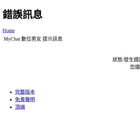
錯誤訊息
Home
MyChat 數位男女 提示訊息
狀態:發生錯誤
您還
完整版本
免責聲明
頂端