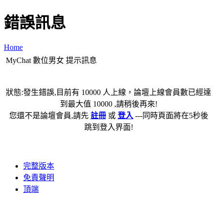
錯誤訊息
Home
MyChat 數位男女 提示訊息
狀態:發生錯誤,目前有 10000 人上線，論壇上線會員數已經達
到最大值 10000 ,請稍後再來!
您還不是論壇會員,請先
註冊
或
登入
---同時頁面將在5秒後
跳到登入界面!
完整版本
免責聲明
頂端