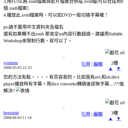
3.用FUSE將.xsub檔案與影片檔案合併成.xvid檔(可以合成到8
個.xsub檔案）
4.播放此.xvid檔案時，可以如DVD一般切換字幕喔！
ps:請不要用中文資料夾及檔名
還有如果轉不出xsub 那肯定srt內容行數超過，建議用Subtitle
Workshop來限制行數，就可以了。
x
0
youtune
2樓
引用
|
編輯
2008-05-03 22:53
▲
▼
您的方法有點‧‧‧‧有否容易的。比如我有avi.和srt.divx
player播放時有字幕。用divx converter轉碼後卻無字幕....???能
解決?
x
0
benzgigi
3樓
引用
|
編輯
2008-06-03 11:16
▲
▼