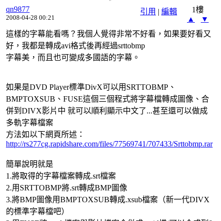
qn9877
1樓
引用
|
編輯
2008-04-28 00:21
▲
▼
這樣的字幕能看嗎？我個人覺得非常不好看，如果要好看又
好，我都是轉成avi格式後再經過srttobmp
字幕美，而且也可變成多國語的字幕。
如果是DVD Player標準DivX可以用SRTTOBMP、
BMPTOXSUB、FUSE這個三個程式將字幕檔轉成圖像、合
併到DIVX影片中 就可以順利顯示中文了...甚至還可以做成
多軌字幕檔案
方法如以下網頁所述：
http://rs277cg.rapidshare.com/files/77569741/707433/Srttobmp.rar
簡單說明就是
1.將取得的字幕檔案轉成.srt檔案
2.用SRTTOBMP將.srt轉成BMP圖像
3.將BMP圖像用BMPTOXSUB轉成.xsub檔案（新一代DIVX
的標準字幕檔吧）