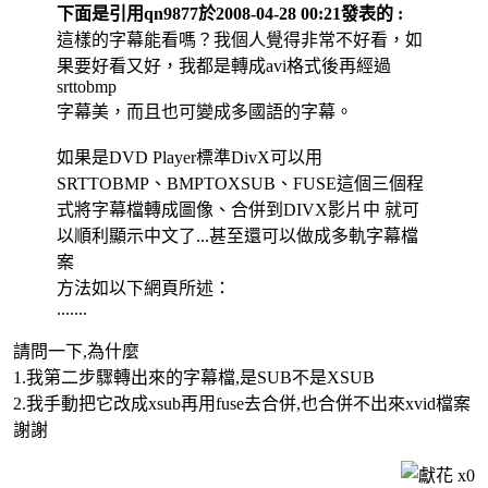
下面是引用qn9877於2008-04-28 00:21發表的 :
這樣的字幕能看嗎？我個人覺得非常不好看，如
果要好看又好，我都是轉成avi格式後再經過
srttobmp
字幕美，而且也可變成多國語的字幕。
如果是DVD Player標準DivX可以用
SRTTOBMP、BMPTOXSUB、FUSE這個三個程
式將字幕檔轉成圖像、合併到DIVX影片中 就可
以順利顯示中文了...甚至還可以做成多軌字幕檔
案
方法如以下網頁所述：
.......
請問一下,為什麼
1.我第二步驟轉出來的字幕檔,是SUB不是XSUB
2.我手動把它改成xsub再用fuse去合併,也合併不出來xvid檔案
謝謝
x
0