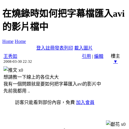
在燒錄時如何把字幕檔匯入avi
的影片檔中
Home
Home
登入
註冊
發表
列印
載入圖片
樓主
王秀如
引用
|
編輯
▼
2008-03-30 22:32
x
0
想請教一下線上的各位大大
我有一個問題就是要如何把字幕匯入avi的影片中
先前我都用 ..
訪客只能看到部份內容，免費
加入會員
x
0