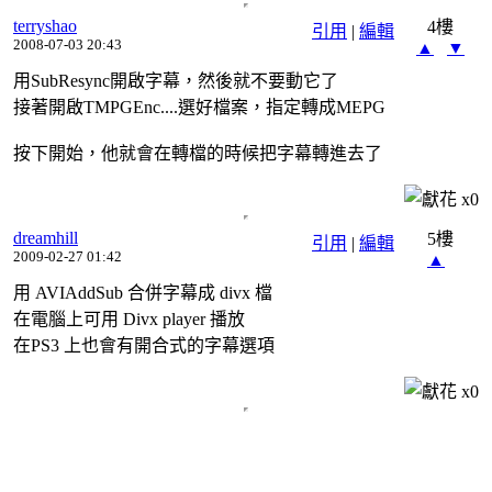
terryshao
4樓
引用
|
編輯
2008-07-03 20:43
▲
▼
用SubResync開啟字幕，然後就不要動它了
接著開啟TMPGEnc....選好檔案，指定轉成MEPG
按下開始，他就會在轉檔的時候把字幕轉進去了
x
0
dreamhill
5樓
引用
|
編輯
2009-02-27 01:42
▲
用 AVIAddSub 合併字幕成 divx 檔
在電腦上可用 Divx player 播放
在PS3 上也會有開合式的字幕選項
x
0