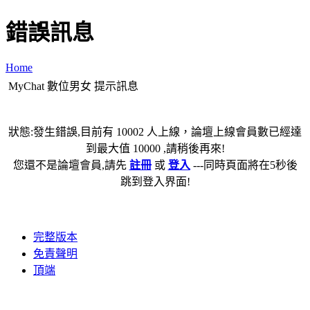
錯誤訊息
Home
MyChat 數位男女 提示訊息
狀態:發生錯誤,目前有 10002 人上線，論壇上線會員數已經達
到最大值 10000 ,請稍後再來!
您還不是論壇會員,請先
註冊
或
登入
---同時頁面將在5秒後
跳到登入界面!
完整版本
免責聲明
頂端