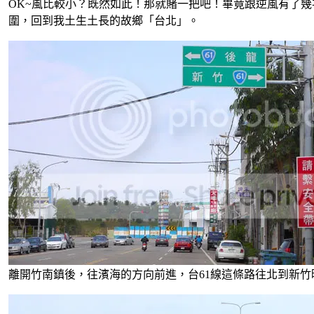
OK~風比較小？既然如此！那就賭一把吧！畢竟跟逆風有了
圍，回到我土生土長的故鄉「台北」。
離開竹南鎮後，往濱海的方向前進，台61線這條路往北到新竹