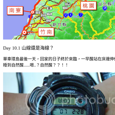
Day 10.1 山線還是海線？
單車環島最後一天，回家的日子終於來臨，一早醒站在床邊伸
睡到自然醒......嗯..？自然醒？？！！