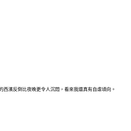
的西濱反倒比夜晚更令人沉悶，看來我還真有自虐頃向。