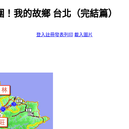
重圍！我的故鄉 台北（完結篇）
登入
註冊
發表
列印
載入圖片