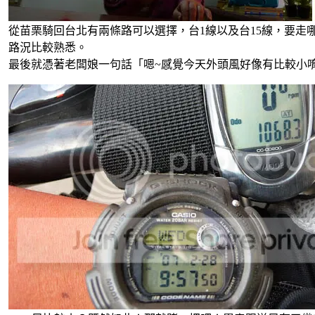
從苗栗騎回台北有兩條路可以選擇，台1線以及台15線，要
路況比較熟悉。
最後就憑著老闆娘一句話「嗯~感覺今天外頭風好像有比較小