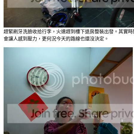
趕緊刷牙洗臉收拾行李，火速趕到樓下退房整裝出發。其實時
會讓人感到壓力，更何況今天的路線也還沒決定。