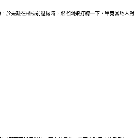
題，於是趁在櫃檯前退房時，跟老闆娘打聽一下，畢竟當地人對