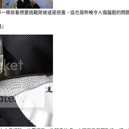
走哪一條就看想要挑戰爬坡或是逆風，這也是昨晚令人傷腦筋的問
唷」