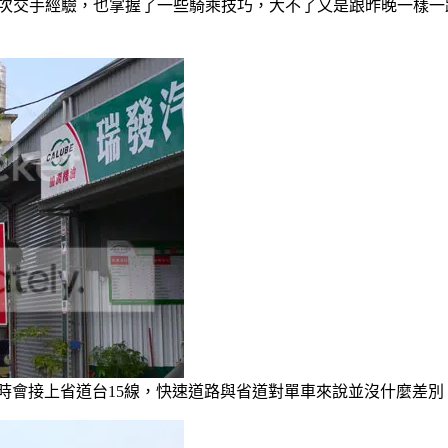
幾次交手經驗，也掌握了一些騎乘技巧，大不了又是跟昨晚一樣
時會接上省道台15線，快速道路與省道對單車來說並沒什麼差