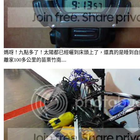
媽呀！九點多了！太陽都已經曬到床頭上了，還真的是睡到自
離家100多公里的苗栗竹南....