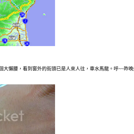
個大懶腰，看到窗外的街頭已是人來人往，車水馬龍。呼~~昨