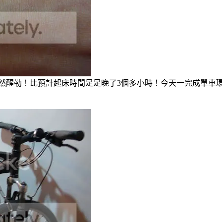
然醒勒！比預計起床時間足足晚了3個多小時！今天一完成單車