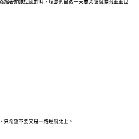
一路縮著頭跟逆風對峙，環島的最後一天要突破風魔的重重包
別，只希望不要又是一路逆風北上。