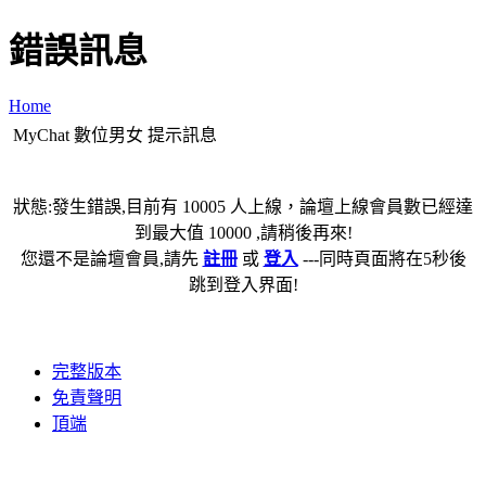
錯誤訊息
Home
MyChat 數位男女 提示訊息
狀態:發生錯誤,目前有 10005 人上線，論壇上線會員數已經達
到最大值 10000 ,請稍後再來!
您還不是論壇會員,請先
註冊
或
登入
---同時頁面將在5秒後
跳到登入界面!
完整版本
免責聲明
頂端