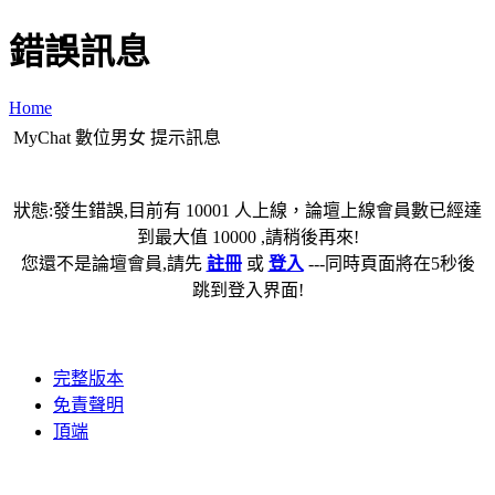
錯誤訊息
Home
MyChat 數位男女 提示訊息
狀態:發生錯誤,目前有 10001 人上線，論壇上線會員數已經達
到最大值 10000 ,請稍後再來!
您還不是論壇會員,請先
註冊
或
登入
---同時頁面將在5秒後
跳到登入界面!
完整版本
免責聲明
頂端