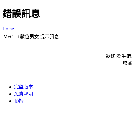
錯誤訊息
Home
MyChat 數位男女 提示訊息
狀態:發生錯誤
您還
完整版本
免責聲明
頂端