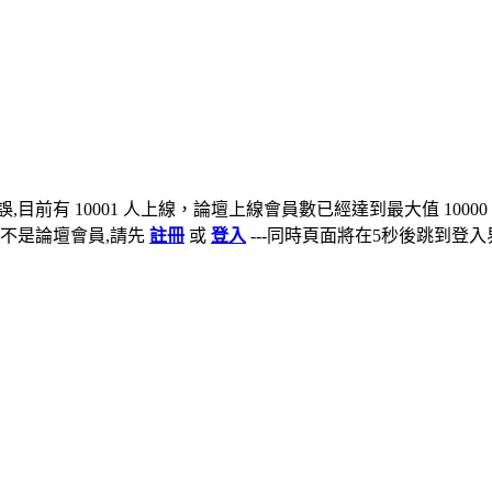
,目前有 10001 人上線，論壇上線會員數已經達到最大值 10000
不是論壇會員,請先
註冊
或
登入
---同時頁面將在5秒後跳到登入