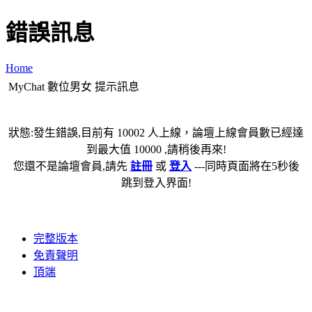
錯誤訊息
Home
MyChat 數位男女 提示訊息
狀態:發生錯誤,目前有 10002 人上線，論壇上線會員數已經達
到最大值 10000 ,請稍後再來!
您還不是論壇會員,請先
註冊
或
登入
---同時頁面將在5秒後
跳到登入界面!
完整版本
免責聲明
頂端