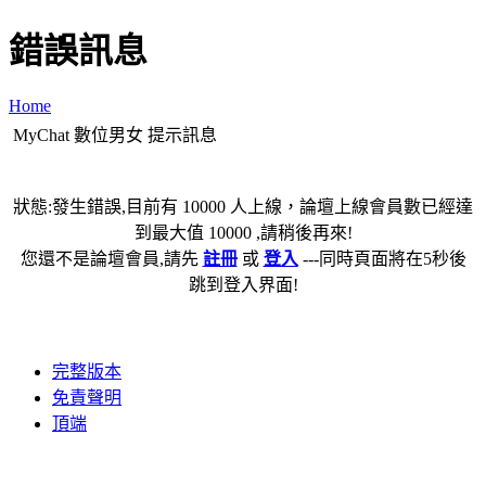
錯誤訊息
Home
MyChat 數位男女 提示訊息
狀態:發生錯誤,目前有 10000 人上線，論壇上線會員數已經達
到最大值 10000 ,請稍後再來!
您還不是論壇會員,請先
註冊
或
登入
---同時頁面將在5秒後
跳到登入界面!
完整版本
免責聲明
頂端