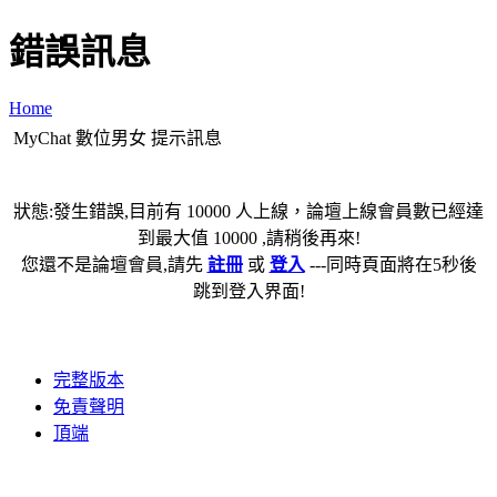
錯誤訊息
Home
MyChat 數位男女 提示訊息
狀態:發生錯誤,目前有 10000 人上線，論壇上線會員數已經達
到最大值 10000 ,請稍後再來!
您還不是論壇會員,請先
註冊
或
登入
---同時頁面將在5秒後
跳到登入界面!
完整版本
免責聲明
頂端