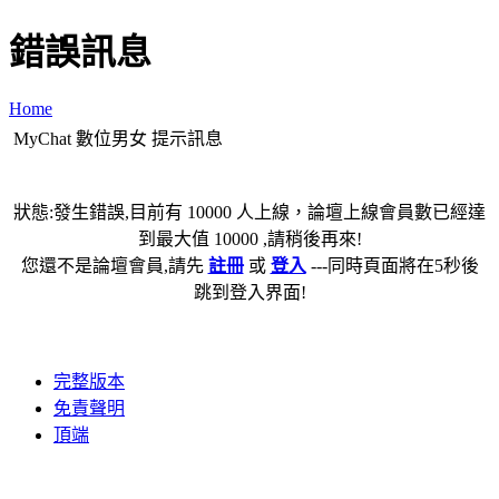
錯誤訊息
Home
MyChat 數位男女 提示訊息
狀態:發生錯誤,目前有 10000 人上線，論壇上線會員數已經達
到最大值 10000 ,請稍後再來!
您還不是論壇會員,請先
註冊
或
登入
---同時頁面將在5秒後
跳到登入界面!
完整版本
免責聲明
頂端