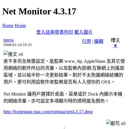
Net Monitor 4.3.17
Home
Home
登入
註冊
發表
列印
載入圖片
ipress
樓主
引用
|
編輯
2008-01-24 16:31
▼
x
0
差不多完全無需設定，能監察 www, ftp, AppleShare 及其它使
用網絡的軟件所佔的流量，以及監察內部網/互聯網上的遙距
區域，並以每半秒一次更新結果。對於不太熟識網絡結構的
用戶，更可利用這軟件來監察是否有人入侵你的 OSX。
Net Monitor 讓用戶選擇於桌面，菜單或於 Dock 內顯示本機
的網絡流量，亦可設定多項顯示時的透明度及顏色。
http://homepage.mac.com/rominar/net4.3.17.dmg
x
0