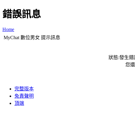
錯誤訊息
Home
MyChat 數位男女 提示訊息
狀態:發生錯誤
您還
完整版本
免責聲明
頂端