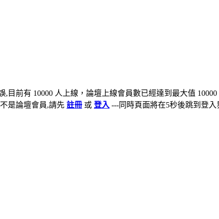
,目前有 10000 人上線，論壇上線會員數已經達到最大值 10000
不是論壇會員,請先
註冊
或
登入
---同時頁面將在5秒後跳到登入