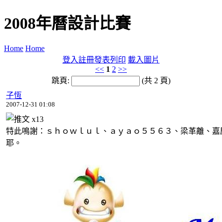
2008年曆設計比賽
Home
Home
登入
註冊
發表
列印
載入圖片
<<
1
2
>>
跳頁:
(共 2 頁)
子恆
2007-12-31 01:08
x
13
特此鳴謝：ｓｈｏｗｌｕｌ、ａｙａｏ５５６３、梁革離、嘉
耶。