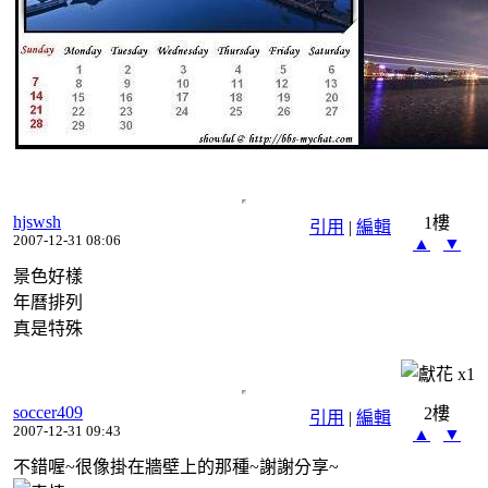
hjswsh
1樓
引用
|
編輯
2007-12-31 08:06
▲
▼
景色好樣
年曆排列
真是特殊
x
1
soccer409
2樓
引用
|
編輯
2007-12-31 09:43
▲
▼
不錯喔~很像掛在牆壁上的那種~謝謝分享~