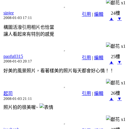
x
1
sinjee
24樓
引用
|
編輯
2008-01-03 17:11
▲
▼
構圖活潑引用相片也恰當
讓人看起來有特別的感覺
x
1
paofu0315
25樓
引用
|
編輯
2008-01-03 20:17
▲
▼
好美的風景照片，看著樣美的照片每天都會好心情！！
x
1
26樓
起司
引用
|
編輯
▲
▼
2008-01-03 21:11
照片拍的很美喔~
x
1