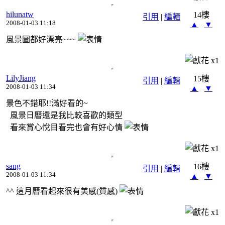
hilunatw
14樓
引用
|
編輯
2008-01-03 11:18
▲
▼
風景圖都好漂亮~~~
x
1
LilyJiang
15樓
引用
|
編輯
2008-01-03 11:34
▲
▼
景色不錯耶!!滿好看的~
風景日曆還是我比較喜歡的類型
看來賞心悅目看完也會有好心情
x
1
sang
16樓
引用
|
編輯
2008-01-03 11:34
▲
▼
^^ 這月曆看起來很有美感(質感)
x
1