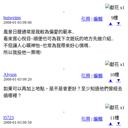
x
1
huiweims
9樓
引用
|
編輯
2008-01-03 09:06
▲
▼
風景日曆通常是我較為偏愛的範本..
看來賞心悅目~順便也可為我下次遊玩的地方先做介紹..
不但讓人心曠神怡~也常為我帶來好心情唷..
所以我投他一票唷!
x
1
Alyson
10樓
引用
|
編輯
2008-01-03 09:20
▲
▼
如果可以再加上地點，是不是會更好？至少知道他們曾經去
過哪裡？
x
1
l5723
11樓
引用
|
編輯
2008-01-03 09:59
▲
▼