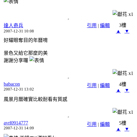
x
1
3樓
達人奇兵
引用
|
編輯
▲
▼
2007-12-31 10:08
好耀眼奪目的年曆唷
景色又給它那麼的美
謝謝分享囉
x
1
babacon
4樓
引用
|
編輯
2007-12-31 13:02
▲
▼
風景月曆確實比較耐看有質感
x
1
avrl0914777
5樓
引用
|
編輯
2007-12-31 14:09
▲
▼