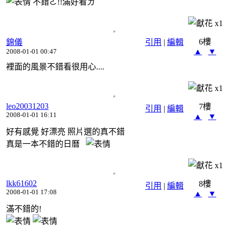
不錯ㄛ!!滿好看ㄉ
x
1
6樓
錦儀
引用
|
編輯
▲
▼
2008-01-01 00:47
裡面的風景不錯看很用心....
x
1
leo20031203
7樓
引用
|
編輯
2008-01-01 16:11
▲
▼
好有感覺 好漂亮 照片選的真不錯
真是一本不錯的日曆
x
1
lkk61602
8樓
引用
|
編輯
2008-01-01 17:08
▲
▼
滿不錯的!