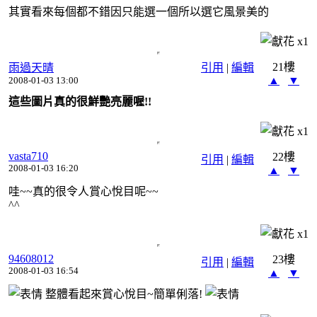
其實看來每個都不錯因只能選一個所以選它風景美的
x
1
21樓
雨過天晴
引用
|
編輯
▲
▼
2008-01-03 13:00
這些圖片真的很鮮艷亮麗喔!!
x
1
vasta710
22樓
引用
|
編輯
2008-01-03 16:20
▲
▼
哇~~真的很令人賞心悅目呢~~
^^
x
1
94608012
23樓
引用
|
編輯
2008-01-03 16:54
▲
▼
整體看起來賞心悅目~簡單俐落!