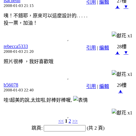
isachenh
27樓
引用
|
編輯
2008-01-03 21:15
▲
▼
咦！不錯耶，原來可以這麼設計的. . . . .
投一票，加油！
x
1
rebecca5333
28樓
引用
|
編輯
2008-01-03 21:20
▲
▼
照片很棒 ，我好喜歡哦
x
1
b56078
29樓
引用
|
編輯
2008-01-03 22:40
▲
哇!超美的說,太炫啦,好棒好棒喔,
x
1
<<
1
2
>>
跳頁:
(共 2 頁)