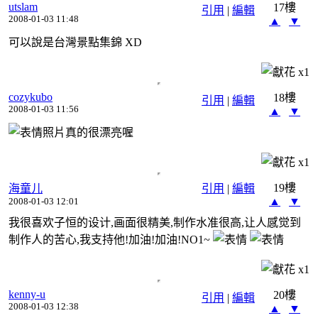
utslam
17樓
引用
|
編輯
2008-01-03 11:48
▲
▼
可以說是台灣景點集錦 XD
x
1
cozykubo
18樓
引用
|
編輯
2008-01-03 11:56
▲
▼
照片真的很漂亮喔
x
1
19樓
海童儿
引用
|
編輯
▲
▼
2008-01-03 12:01
我很喜欢子恒的设计,画面很精美,制作水准很高,让人感觉到
制作人的苦心,我支持他!加油!加油!NO1~
x
1
kenny-u
20樓
引用
|
編輯
2008-01-03 12:38
▲
▼