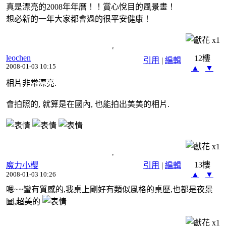
真是漂亮的2008年年曆！！賞心悅目的風景畫！
想必新的一年大家都會過的很平安健康！
x
1
leochen
12樓
引用
|
編輯
2008-01-03 10:15
▲
▼
相片非常漂亮.
會拍照的, 就算是在國內, 也能拍出美美的相片.
x
1
13樓
魔力小櫻
引用
|
編輯
▲
▼
2008-01-03 10:26
嗯~~蠻有質感的,我桌上剛好有類似風格的桌歷,也都是夜景
圖,超美的
x
1