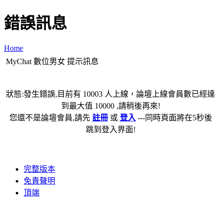
錯誤訊息
Home
MyChat 數位男女 提示訊息
狀態:發生錯誤,目前有 10003 人上線，論壇上線會員數已經達
到最大值 10000 ,請稍後再來!
您還不是論壇會員,請先
註冊
或
登入
---同時頁面將在5秒後
跳到登入界面!
完整版本
免責聲明
頂端