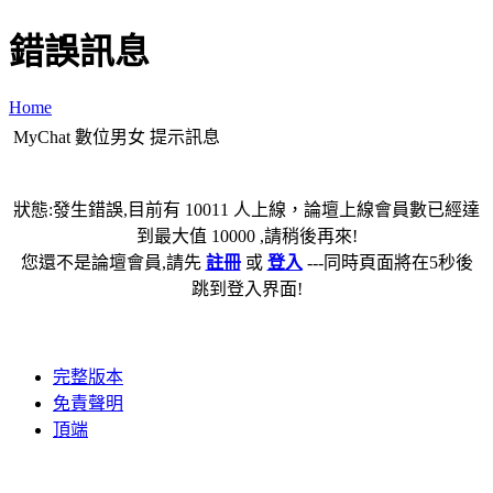
錯誤訊息
Home
MyChat 數位男女 提示訊息
狀態:發生錯誤,目前有 10011 人上線，論壇上線會員數已經達
到最大值 10000 ,請稍後再來!
您還不是論壇會員,請先
註冊
或
登入
---同時頁面將在5秒後
跳到登入界面!
完整版本
免責聲明
頂端