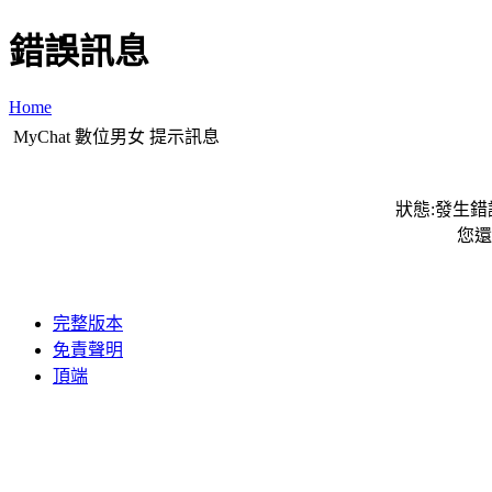
錯誤訊息
Home
MyChat 數位男女 提示訊息
狀態:發生錯誤
您還
完整版本
免責聲明
頂端