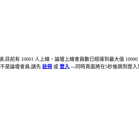
,目前有 10001 人上線，論壇上線會員數已經達到最大值 10000
不是論壇會員,請先
註冊
或
登入
---同時頁面將在5秒後跳到登入